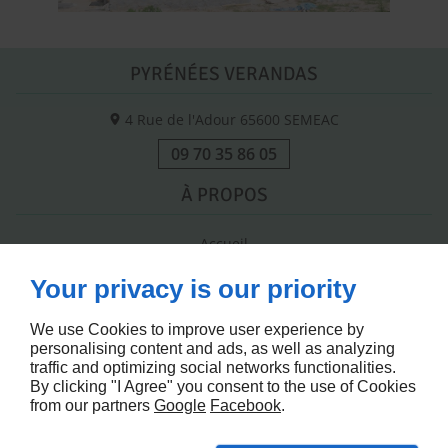
PYRÉNÉES VERANDAS
4 Rue de l'Adour
65600
SEMEAC
09 70 35 86 05
À PROPOS
Accueil
Contactez-nous
Your privacy is our priority
Mentions légales
Plan du site
We use Cookies to improve user experience by
personalising content and ads, as well as analyzing
SUIVEZ-NOUS
traffic and optimizing social networks functionalities.
By clicking "I Agree" you consent to the use of Cookies
from our partners
Google
Facebook
.