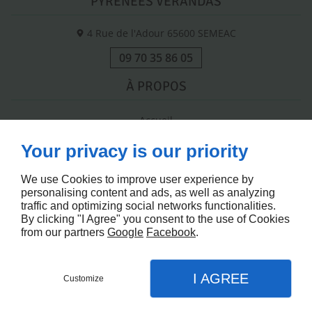
PYRÉNÉES VERANDAS
4 Rue de l'Adour
65600
SEMEAC
09 70 35 86 05
À PROPOS
Accueil
Contactez-nous
Your privacy is our priority
Mentions légales
Plan du site
We use Cookies to improve user experience by
personalising content and ads, as well as analyzing
SUIVEZ-NOUS
traffic and optimizing social networks functionalities.
By clicking "I Agree" you consent to the use of Cookies
from our partners
Google
Facebook
.
I AGREE
Customize
Demandez un devis
Agence Internet
Menu
Appel
Plan