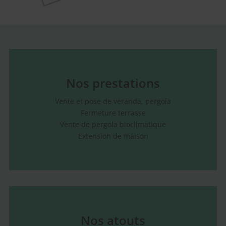
Nos prestations
Vente et pose de véranda, pergola
Fermeture terrasse
Vente de pergola bioclimatique
Extension de maison
Nos atouts