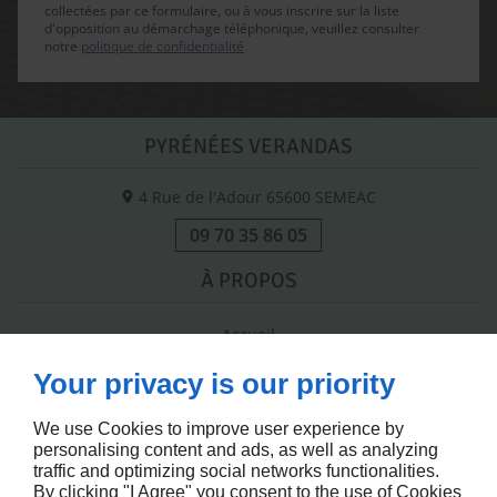
collectées par ce formulaire, ou à vous inscrire sur la liste
d'opposition au démarchage téléphonique, veuillez consulter
notre
politique de confidentialité
PYRÉNÉES VERANDAS
4 Rue de l'Adour
65600
SEMEAC
09 70 35 86 05
À PROPOS
Accueil
Contactez-nous
Your privacy is our priority
Mentions légales
Plan du site
We use Cookies to improve user experience by
personalising content and ads, as well as analyzing
SUIVEZ-NOUS
traffic and optimizing social networks functionalities.
By clicking "I Agree" you consent to the use of Cookies