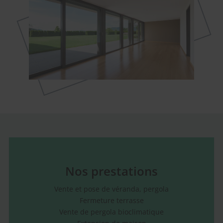
Nos prestations
Vente et pose de véranda, pergola
Fermeture terrasse
Vente de pergola bioclimatique