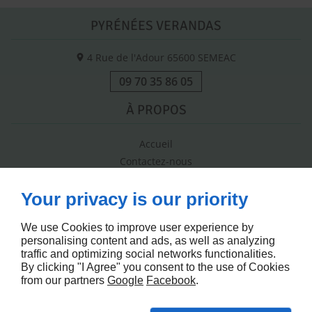
PYRÉNÉES VERANDAS
4 Rue de l'Adour
65600
SEMEAC
09 70 35 86 05
À PROPOS
Accueil
Contactez-nous
Mentions légales
Your privacy is our priority
Plan du site
SUIVEZ-NOUS
We use Cookies to improve user experience by
personalising content and ads, as well as analyzing
traffic and optimizing social networks functionalities.
By clicking "I Agree" you consent to the use of Cookies
from our partners
Google
Facebook
.