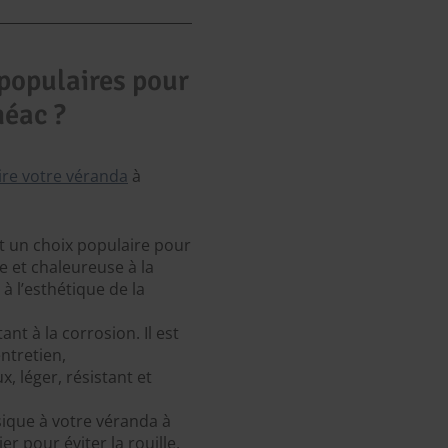
 populaires pour
méac ?
ire votre véranda
à
st un choix populaire pour
e et chaleureuse à la
 à l’esthétique de la
nt à la corrosion. Il est
ntretien,
, léger, résistant et
ssique à votre véranda à
r pour éviter la rouille.