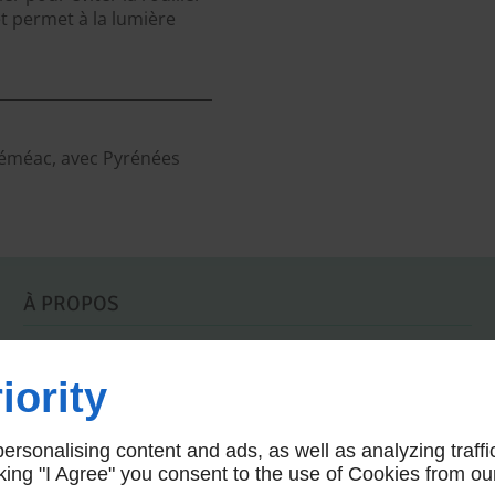
et permet à la lumière
Séméac, avec Pyrénées
À PROPOS
Accueil
Mentions légales
iority
Contactez-nous
Plan du site
rsonalising content and ads, as well as analyzing traffi
icking "I Agree" you consent to the use of Cookies from ou