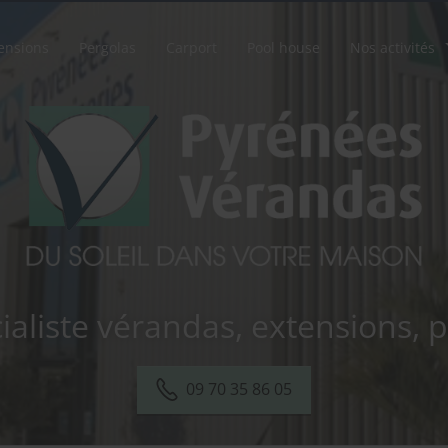
ensions
Pergolas
Carport
Pool house
Nos activités
ialiste vérandas, extensions, 
09 70 35 86 05