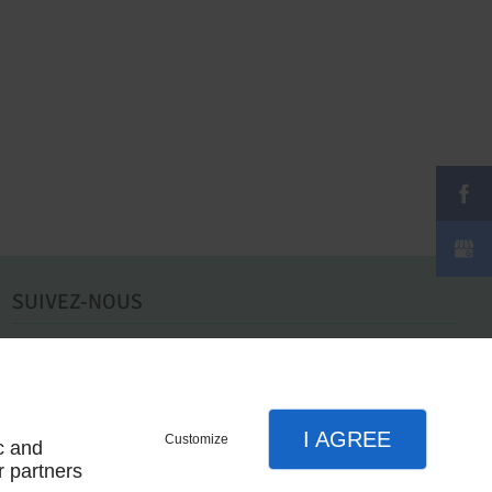
SUIVEZ-NOUS
I AGREE
Customize
c and
r partners